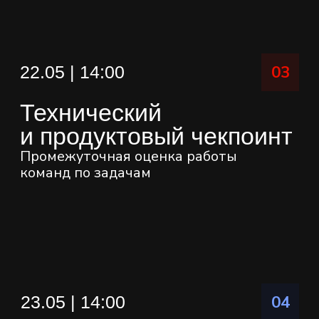
Используются следующие метрики:
RMSE и MAE — для задачи
прогнозирования, AUUC и Qini —
для задачи uplift-моделирования.
30%
Экспертная оценка
в финале
Инженерная реализуемость,
потенциальный бизнес-эффект
и качество презентации решения.