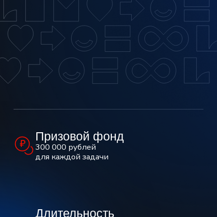
Участники
Студенты бакалавриата и магистратуры
ИТ-специальностей
Команды
2–4 человека: инженеры машинного
обучения, аналитики данных и бэкенд-
разработички
Партнеры