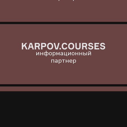
Коэффициент детерминации (R²)
Устойчивость прогноза
Количество команд,
47
работающих над задачей
Задача № 2 · Маркетинг
Uplift-моделирование для
оптимизации маркетинговых
кампаний
Маркетинговые кампании в ритейле
используют персонализированные
предложения и бонусы, но выбор
целевых категорий зачастую основан
на популярности или прошлых трендах.
Этот подход не учитывает, кто именно
изменит поведение за вознаграждение.
Важно перейти к точечному таргетингу: