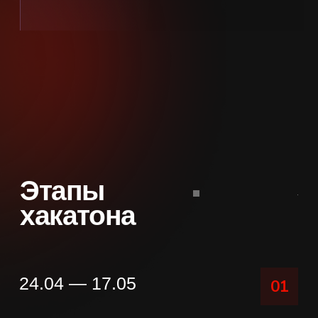
Общий призовой фонд
600 000 ₽
Призы выплачиваются в каждой задаче
отдельно. Все призёры получают
возможность ускоренного прохождения
отбора на стажировку в MAGNIT TECH.
Подать заявку
1
150 000 ₽