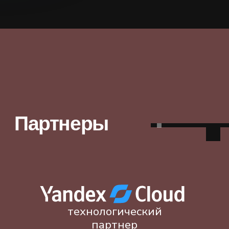
Задачи
Задача № 1 · Прогнозирование
Прогнозирование продаж
с учётом изменения
тенденций (Drift-aware)
Для развития сети необходимо точно
прогнозировать продажи будущих
магазинов и выбирать наиболее
перспективные локации. Из-за ограниченной
ёмкости рынка, активности конкурентов
и внешних факторов со временем меняются
характеристики новых торговых точек —
возникает дрейф признаков и целевой
переменной. Задача — учесть
и компенсировать дрейф уже на этапе
обучения, чтобы сохранять стабильную
точность прогноза между переобучениями
раз в квартал.
Cреднеквадратичная ошибка (RMSE)
Cреднеквадратичная ошибка (RMSE)
Cредняя абсолютная процентная
ошибка (MAPE)