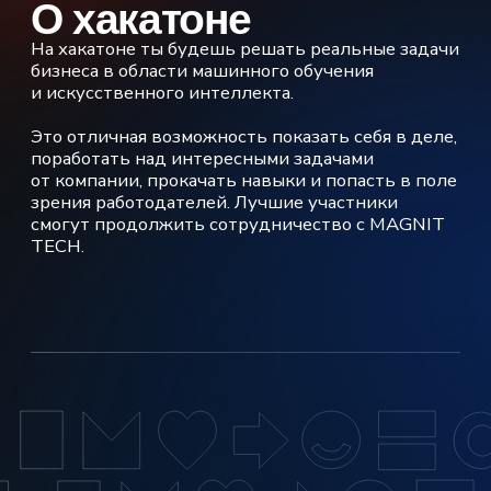
Призовой фонд
300 000 рублей
для каждой задачи
Длительность
21−23 мая — онлайн
24 мая — финал
в НИУ ВШЭ, г. Москва