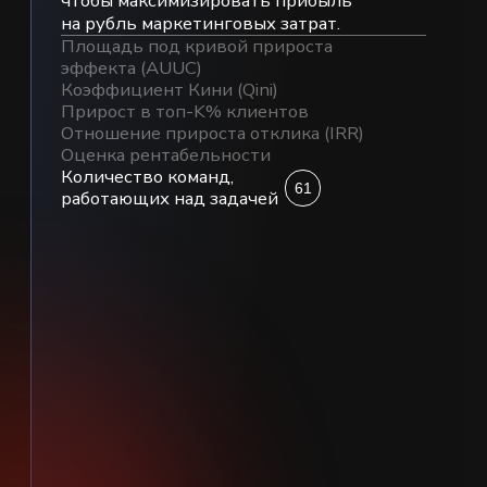
Финальный прогон
на скрытом датасете
В 18:00 — публикация списка
финалистов
05
24.05 | 14:00
Финал и награждение (очно
на площадке НИУ ВШЭ)
Защиты топ-6 команд в каждой задаче
и церемония награждения