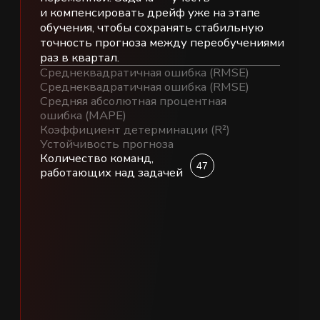
Этапы
хакатона
24.04 — 17.05
01
Регистрация участников
Подача заявок командами из студентов
бакалавриата и магистратуры ИТ-
специальностей
21.05 | 12:00