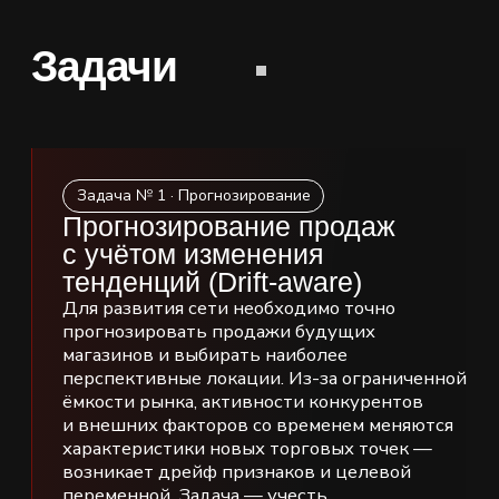
выявлять клиентов и категории,
в которых небольшая награда с высокой
вероятностью вызовет покупку, которой
иначе не было бы —
чтобы максимизировать прибыль
на рубль маркетинговых затрат.
Площадь под кривой прироста
эффекта (AUUC)
Коэффициент Кини (Qini)
Прирост в топ-K% клиентов
Отношение прироста отклика (IRR)
Оценка рентабельности
Количество команд,
61
работающих над задачей