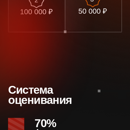
Машинное обучение для ритейла
О хакатоне
Призы
Задачи
Эксперты
Этапы
Вопросы
info@ml-retail-challenge.ru
Задать вопрос
Согласие на обработку персональных данных
Положение о хакатоне