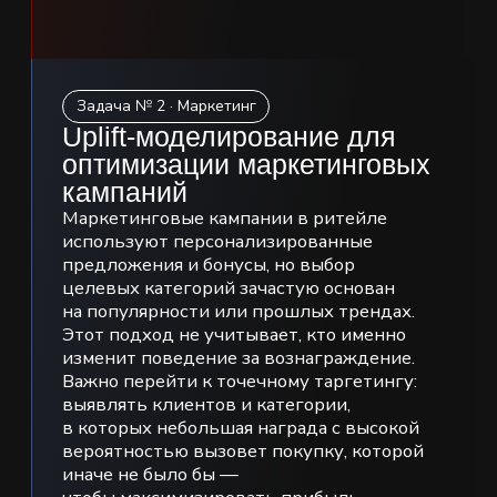
02
Старт хакатона
Презентация задач, правил
и критериев оценки. Сессия вопросов
и ответов с командами
03
22.05 | 14:00
Технический
и продуктовый чекпоинт
Промежуточная оценка работы
команд по задачам
04
23.05 | 14:00