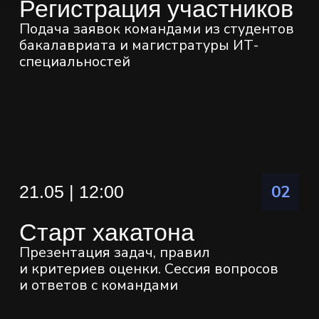
3
2
50 000 ₽
100 000 ₽
Система
оценивания
70%
Автоматическая
оценка
Качество модели оценивается
на скрытой тестовой выборке.